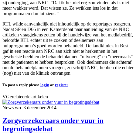
zij onderging, aan NRC. “Dat ik het niet erg zou vinden als ik niet
meer wakker werd. Dat wisten ze. Ze wrikken iets los in dat
programma en dan tot ziens.”
RTL wilde aanvankelijk niet inhoudelijk op de reportages reageren.
Nadat SP en D66 in een Kamerdebat naar aanleiding van de NRC-
artikelen vraagtekens zetten bij de handelwijze van het mediabedrijf,
beloofde RTL echter uit te zoeken of deelnemers aan
hulpprogramma’s goed worden behandeld. De tandkliniek in Best
gaf in een reactie aan NRC aan zich niet te herkennen in het
geschetste beeld en de behandelplannen “uitvoerig” en “meermaals”
met de patiënten te hebben besproken. Ook deelnemers die achteraf
om de behandelplannen vroegen, zo schrijft NRC, hebben die echter
(nog) niet van de kliniek ontvangen.
To post a reply please
login
or
register
VGerelateerde artikelen
News
wo. 3 december 2014
Zorgverzekeraars onder vuur in
begrotingsdebat