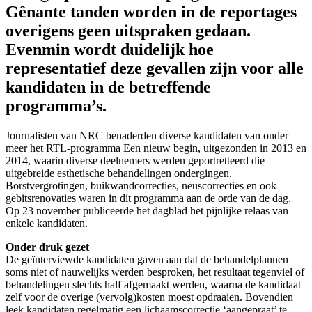
Gênante tanden worden in de reportages
overigens geen uitspraken gedaan.
Evenmin wordt duidelijk hoe
representatief deze gevallen zijn voor alle
kandidaten in de betreffende
programma’s.
Journalisten van NRC benaderden diverse kandidaten van onder
meer het RTL-programma Een nieuw begin, uitgezonden in 2013 en
2014, waarin diverse deelnemers werden geportretteerd die
uitgebreide esthetische behandelingen ondergingen.
Borstvergrotingen, buikwandcorrecties, neuscorrecties en ook
gebitsrenovaties waren in dit programma aan de orde van de dag.
Op 23 november publiceerde het dagblad het pijnlijke relaas van
enkele kandidaten.
Onder druk gezet
De geïnterviewde kandidaten gaven aan dat de behandelplannen
soms niet of nauwelijks werden besproken, het resultaat tegenviel of
behandelingen slechts half afgemaakt werden, waarna de kandidaat
zelf voor de overige (vervolg)kosten moest opdraaien. Bovendien
leek kandidaten regelmatig een lichaamscorrectie ‘aangepraat’ te