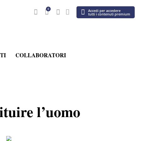
0
Accedi per accedere
tutti i contenuti premium
TI
COLLABORATORI
ituire l’uomo