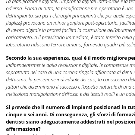
La pianificazione digitale, l’impronta digitali intra-orale e l
odierna. Prima di tutto, la pianificazione pre-operatoria è uno
dell’impianto, sia per i chirurghi principianti che per quelli esper
flapless) provocano un minor gonfiore post-operatorio, facilita
di lavoro digitale in protesi facilita la costruzione dell’abutment
caricamento, o il provvisorio immediato, è stato inserito nella
laboratorio riducono l’errore umano, fornendo quadri più solidi e
Secondo la sua esperienza, qual è il modo migliore pe
Indipendentemente dalla rivoluzione digitale, le competenze ma
soprattutto nel caso di una corona singola affiancata ai denti
dell’uomo: la percezione individuale dei casi, la conoscenza d
fattori che determinano il successo e l’aspetto naturale di un
meticolosa manipolazione dell’osso e dei tessuti molli e un odo
Si prevede che il numero di impianti posizionati in tu
cinque o sei anni. Di conseguenza, gli sforzi di forma
dentisti siano adeguatamente addestrati nel posizio
affermazione?