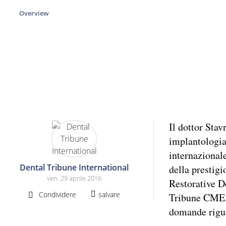
Overview
Il dottor Stav
implantologia 
internazionale
Dental Tribune International
della prestig
ven. 29 aprile 2016
Restorative D
Condividere
salvare
Tribune CME. 
domande rigua