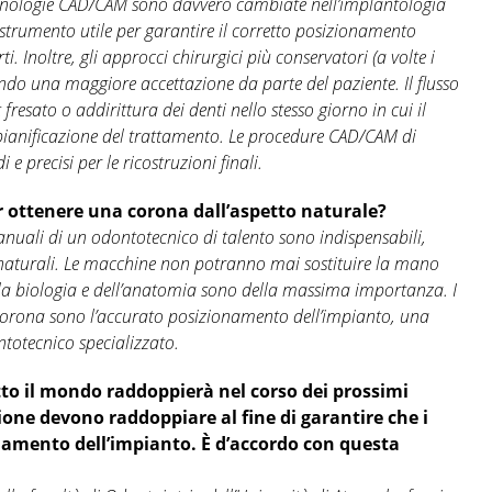
a tecnologie CAD/CAM sono davvero cambiate nell’implantologia
 strumento utile per garantire il corretto posizionamento
ti. Inoltre, gli approcci chirurgici più conservatori (a volte i
ndo una maggiore accettazione da parte del paziente. Il flusso
 fresato o addirittura dei denti nello stesso giorno in cui il
 pianificazione del trattamento. Le procedure CAD/CAM di
 precisi per le ricostruzioni finali.
r ottenere una corona dall’aspetto naturale?
nuali di un odontotecnico di talento sono indispensabili,
 naturali. Le macchine non potranno mai sostituire la mano
ella biologia e dell’anatomia sono della massima importanza. I
a corona sono l’accurato posizionamento dell’impianto, una
ntotecnico specializzato.
tto il mondo raddoppierà nel corso dei prossimi
zione devono raddoppiare al fine di garantire che i
namento dell’impianto. È d’accordo con questa