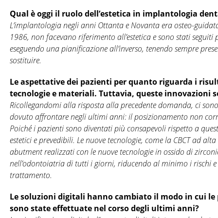
Qual è oggi il ruolo dell’estetica in implantologia den
L’implantologia negli anni Ottanta e Novanta era osteo-guidata. 
1986, non facevano riferimento all’estetica e sono stati seguiti p
eseguendo una pianificazione all’inverso, tenendo sempre presen
sostituire.
Le aspettative dei pazienti per quanto riguarda i risul
tecnologie e materiali. Tuttavia, queste innovazioni 
Ricollegandomi alla risposta alla precedente domanda, ci sono
dovuto affrontare negli ultimi anni: il posizionamento non corrett
Poiché i pazienti sono diventati più consapevoli rispetto a que
estetici e prevedibili. Le nuove tecnologie, come la CBCT ad al
abutment realizzati con le nuove tecnologie in ossido di zircon
nell’odontoiatria di tutti i giorni, riducendo al minimo i rischi e 
trattamento.
Le soluzioni digitali hanno cambiato il modo in cui le p
sono state effettuate nel corso degli ultimi anni?