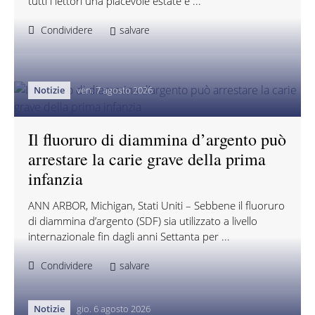
tutti i lettori una piacevole estate e ...
Condividere
salvare
Notizie
ven. 7 agosto 2026
Il fluoruro di diammina d’argento può
arrestare la carie grave della prima
infanzia
ANN ARBOR, Michigan, Stati Uniti – Sebbene il fluoruro
di diammina d’argento (SDF) sia utilizzato a livello
internazionale fin dagli anni Settanta per ...
Condividere
salvare
Notizie
gio. 6 agosto 2026