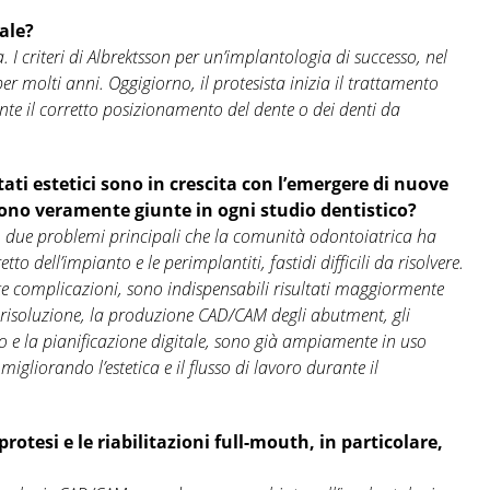
tale?
I criteri di Albrektsson per un’implantologia di successo, nel
er molti anni. Oggigiorno, il protesista inizia il trattamento
te il corretto posizionamento del dente o dei denti da
tati estetici sono in crescita con l’emergere di nuove
sono veramente giunte in ogni studio dentistico?
 due problemi principali che la comunità odontoiatrica ha
o dell’impianto e le perimplantiti, fastidi difficili da risolvere.
ste complicazioni, sono indispensabili risultati maggiormente
ta risoluzione, la produzione CAD/CAM degli abutment, gli
io e la pianificazione digitale, sono già ampiamente in uso
migliorando l’estetica e il flusso di lavoro durante il
rotesi e le riabilitazioni full-mouth, in particolare,