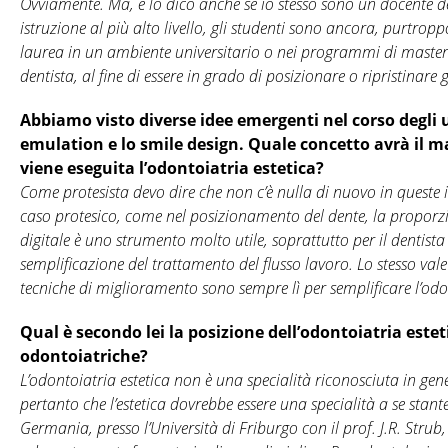
Ovviamente. Ma, e lo dico anche se io stesso sono un docente del
istruzione al più alto livello, gli studenti sono ancora, purtrop
laurea in un ambiente universitario o nei programmi di master
dentista, al fine di essere in grado di posizionare o ripristinare g
Abbiamo visto diverse idee emergenti nel corso degli u
emulation e lo smile design. Quale concetto avrà il ma
viene eseguita l’odontoiatria estetica?
Come protesista devo dire che non c’è nulla di nuovo in queste i
caso protesico, come nel posizionamento del dente, la proporzione
digitale è uno strumento molto utile, soprattutto per il dentista
semplificazione del trattamento del flusso lavoro. Lo stesso vale 
tecniche di miglioramento sono sempre lì per semplificare l’odont
Qual è secondo lei la posizione dell’odontoiatria esteti
odontoiatriche?
L’odontoiatria estetica non è una specialità riconosciuta in gen
pertanto che l’estetica dovrebbe essere una specialità a se stan
Germania, presso l’Università di Friburgo con il prof. J.R. Strub