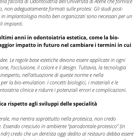
la facoltà di Odontoiatria dell’Università di Atene che fornisce
po, non adeguatamente formati sulle protesi. Gli studi post-
 in implantologia molto ben organizzati sono necessari per un
li impianti.
ltimi anni in odontoiatria estetica, come la bio-
ggior impatto in futuro nel cambiare i termini in cui
dee. Le regole base estetiche devono essere applicate in ogni
, l’occlusione, il colore e il design. Tuttavia, la tecnologia
 inesperto, nell’attuazione di queste norme e nella
per la bio-emulation. I concetti biologici, i materiali e le
oiatria clinica e ridurre i potenziali errori e complicazioni.
ca rispetto agli sviluppi delle specialità
erale, ma rientra soprattutto nella protesica, non credo
te. Essendo cresciuto in ambiente “parodontale-protesico” (in
, ndr) credo che un dentista oggi dedito al restauro debba essere