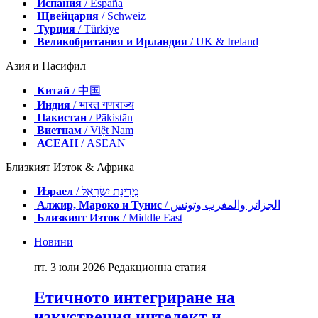
Испания
/ España
Щвейцария
/ Schweiz
Турция
/ Türkiye
Великобритания и Ирландия
/ UK & Ireland
Азия и Пасифил
Китай
/ 中国
Индия
/ भारत गणराज्य
Пакистан
/ Pākistān
Виетнам
/ Việt Nam
АСЕАН
/ ASEAN
Близкият Изток & Африка
Израел
/ מְדִינַת יִשְׂרָאֵל
Алжир, Мароко и Тунис
/ الجزائر والمغرب وتونس
Близкият Изток
/ Middle East
Новини
пт. 3 юли 2026
Редакционна статия
Етичното интегриране на
изкуствения интелект и