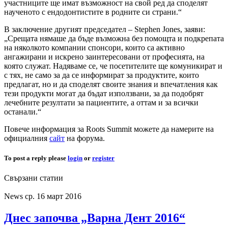
участниците ще имат възможност на свой ред да споделят
наученото с ендодонтистите в родните си страни.“
В заключение другият председател – Stephen Jones, заяви:
„Срещата нямаше да бъде възможна без помощта и подкрепата
на няколкото компании спонсори, които са активно
ангажирани и искрено заинтересовани от професията, на
която служат. Надяваме се, че посетителите ще комуникират и
с тях, не само за да се информират за продуктите, които
предлагат, но и да споделят своите знания и впечатления как
тези продукти могат да бъдат използвани, за да подобрят
лечебните резултати за пациентите, а оттам и за всички
останали.“
Повече информация за Roots Summit можете да намерите на
официалния
сайт
на форума.
To post a reply please
login
or
register
Свързани статии
News
ср. 16 март 2016
Днес започва „Варна Дент 2016“