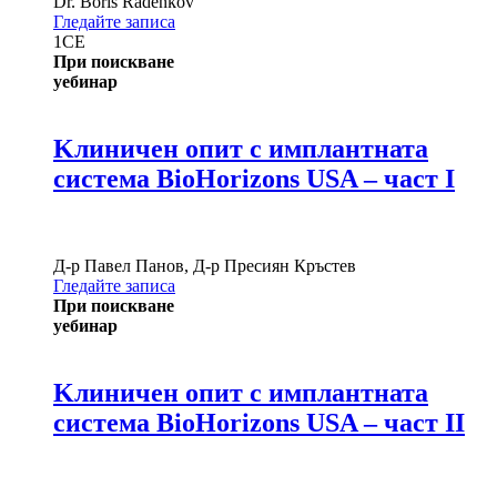
Dr.
Boris Radenkov
Гледайте записа
1
CE
При поискване
уебинар
Kлиничен опит с имплантната
система BioHorizons USA – част I
Д-р
Павел Панов
,
Д-р
Пресиян Кръстев
Гледайте записа
При поискване
уебинар
Kлиничен опит с имплантната
система BioHorizons USA – част II