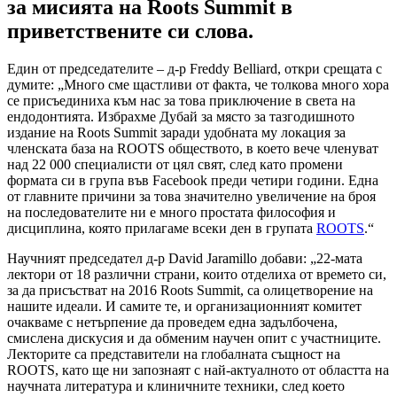
за мисията на Roots Summit в
приветствените си слова.
Един от председателите – д-р Freddy Belliard, откри срещата с
думите: „Много сме щастливи от факта, че толкова много хора
се присъединиха към нас за това приключение в света на
ендодонтията. Избрахме Дубай за място за тазгодишното
издание на Roots Summit заради удобната му локация за
членската база на ROOTS обществото, в което вече членуват
над 22 000 специалисти от цял свят, след като промени
формата си в група във Facebook преди четири години. Една
от главните причини за това значително увеличение на броя
на последователите ни е много простата философия и
дисциплина, която прилагаме всеки ден в групата
ROOTS
.“
Научният председател д-р David Jaramillo добави: „22-мата
лектори от 18 различни страни, които отделиха от времето си,
за да присъстват на 2016 Roots Summit, са олицетворение на
нашите идеали. И самите те, и организационният комитет
очакваме с нетърпение да проведем една задълбочена,
смислена дискусия и да обменим научен опит с участниците.
Лекторите са представители на глобалната същност на
ROOTS, като ще ни запознаят с най-актуалното от областта на
научната литература и клиничните техники, след което