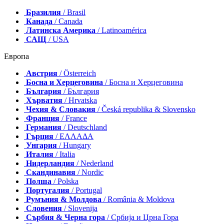
Бразилия
/ Brasil
Канада
/ Canada
Латинска Америка
/ Latinoamérica
САЩ
/ USA
Европа
Австрия
/ Österreich
Босна и Херцеговина
/ Босна и Херцеговина
България
/ България
Хърватия
/ Hrvatska
Чехия & Словакия
/ Česká republika & Slovensko
Франция
/ France
Германия
/ Deutschland
Гърция
/ ΕΛΛΑΔΑ
Унгария
/ Hungary
Италия
/ Italia
Нидерландия
/ Nederland
Скандинавия
/ Nordic
Полша
/ Polska
Португалия
/ Portugal
Румъния & Молдова
/ România & Moldova
Словения
/ Slovenija
Сърбия & Черна гора
/ Србија и Црна Гора