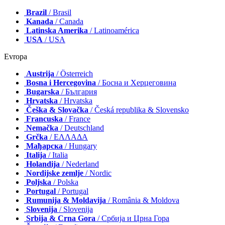
Brazil
/ Brasil
Kanada
/ Canada
Latinska Amerika
/ Latinoamérica
USA
/ USA
Evropa
Austrija
/ Österreich
Bosna i Hercegovina
/ Босна и Херцеговина
Bugarska
/ България
Hrvatska
/ Hrvatska
Češka & Slovačka
/ Česká republika & Slovensko
Francuska
/ France
Nemačka
/ Deutschland
Grčka
/ ΕΛΛΑΔΑ
Мађарска
/ Hungary
Italija
/ Italia
Holandija
/ Nederland
Nordijske zemlje
/ Nordic
Poljska
/ Polska
Portugal
/ Portugal
Rumunija & Moldavija
/ România & Moldova
Slovenija
/ Slovenija
Srbija & Crna Gora
/ Србија и Црна Гора