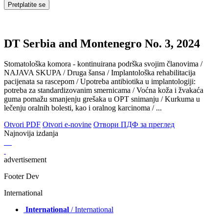
DT Serbia and Montenegro No. 3, 2024
Stomatološka komora - kontinuirana podrška svojim članovima /
NAJAVA SKUPA / Druga šansa / Implantološka rehabilitacija
pacijenata sa rascepom / Upotreba antibiotika u implantologiji:
potreba za standardizovanim smernicama / Voćna koža i žvakaća
guma pomažu smanjenju grešaka u OPT snimanju / Kurkuma u
lečenju oralnih bolesti, kao i oralnog karcinoma / ...
Otvori PDF
Otvori e-novine
Отвори ПДФ за преглед
Najnovija izdanja
advertisement
Footer Dev
International
International
/ International