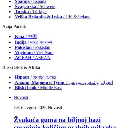
Španija
/ España
Švajcarska
/ Schweiz
Turska
/ Türkiye
Velika Britanija & Irska
/ UK & Ireland
Azija-Pacifik
Kina
/ 中国
Indija
/ भारत गणराज्य
Pakistan
/ Pākistān
Vijetnam
/ Việt Nam
АСЕАН
/ ASEAN
Bliski Istok & Afrika
Израел
/ מְדִינַת יִשְׂרָאֵל
Алжир, Мароко и Тунис
/ الجزائر والمغرب وتونس
Bliski Istok
/ Middle East
Novosti
čet. 6 avgust 2026
Novosti
Žvakaća guma na biljnoj bazi
smanjuje količinu oralnih mikroba