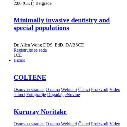
2:00 (CET) Belgrade
Minimally invasive dentistry and
special populations
Dr.
Allen Wong
DDS, EdD, DABSCD
Registrujte se sada
1
CE
Biznis
COLTENE
Osnovna stranica
O nama
Webinari
Članci
Proizvodi
Video
snimci
Fotografije
Događaji
eNovine
Kuraray Noritake
Osnovna stranica
O nama
Webinari
Članci
Proizvodi
Video