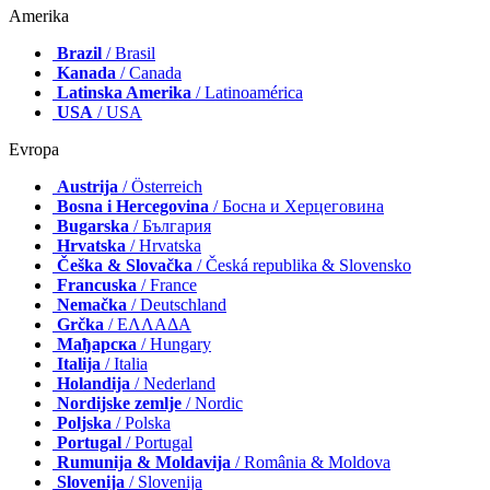
Amerika
Brazil
/ Brasil
Kanada
/ Canada
Latinska Amerika
/ Latinoamérica
USA
/ USA
Evropa
Austrija
/ Österreich
Bosna i Hercegovina
/ Босна и Херцеговина
Bugarska
/ България
Hrvatska
/ Hrvatska
Češka & Slovačka
/ Česká republika & Slovensko
Francuska
/ France
Nemačka
/ Deutschland
Grčka
/ ΕΛΛΑΔΑ
Мађарска
/ Hungary
Italija
/ Italia
Holandija
/ Nederland
Nordijske zemlje
/ Nordic
Poljska
/ Polska
Portugal
/ Portugal
Rumunija & Moldavija
/ România & Moldova
Slovenija
/ Slovenija