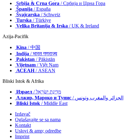
Srbija & Crna Gora
/ Србија и Црна Гора
Španija
/ España
Švajcarska
/ Schweiz
Turska
/ Türkiye
Velika Britanija & Irska
/ UK & Ireland
Azija-Pacifik
Kina
/ 中国
Indija
/ भारत गणराज्य
Pakistan
/ Pākistān
Vijetnam
/ Việt Nam
АСЕАН
/ ASEAN
Bliski Istok & Afrika
Израел
/ מְדִינַת יִשְׂרָאֵל
Алжир, Мароко и Тунис
/ الجزائر والمغرب وتونس
Bliski Istok
/ Middle East
Izdavač
Oglašavajte se sa nama
Kontakt
Uslovi & amp; odredbe
Imprint