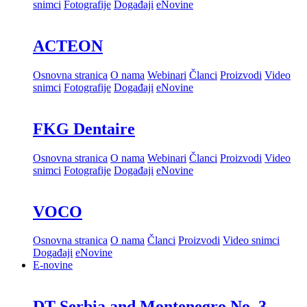
snimci
Fotografije
Događaji
eNovine
ACTEON
Osnovna stranica
O nama
Webinari
Članci
Proizvodi
Video
snimci
Fotografije
Događaji
eNovine
FKG Dentaire
Osnovna stranica
O nama
Webinari
Članci
Proizvodi
Video
snimci
Fotografije
Događaji
eNovine
VOCO
Osnovna stranica
O nama
Članci
Proizvodi
Video snimci
Događaji
eNovine
E-novine
DT Serbia and Montenegro No. 3,