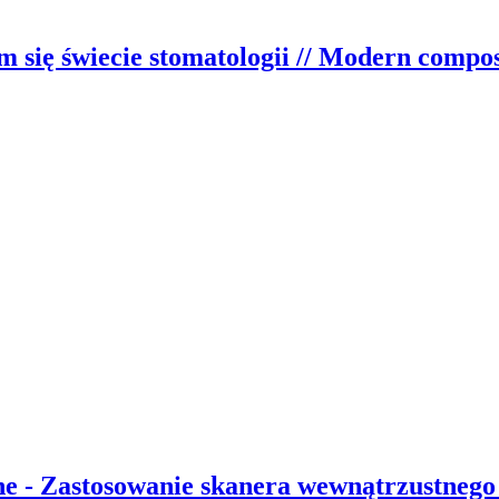
ię świecie stomatologii // Modern composi
e - Zastosowanie skanera wewnątrzustnego