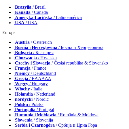
Brazylia
/ Brasil
Kanada
/ Canada
Ameryka Łacińska
/ Latinoamérica
USA
/ USA
Europa
Austria
/ Österreich
Bośnia i Hercegowina
/ Босна и Херцеговина
Bułgaria
/ България
Chorwacja
/ Hrvatska
Czechy i Słowacja
/ Česká republika & Slovensko
Francja
/ France
Niemcy
/ Deutschland
Grecja
/ ΕΛΛΑΔΑ
Węgry
/ Hungary
Włochy
/ Italia
Holandia
/ Nederland
nordycki
/ Nordic
Polska
/ Polska
Portugalia
/ Portugal
Rumunia i Mołdawia
/ România & Moldova
Słowenia
/ Slovenija
Serbia i Czarnogóra
/ Србија и Црна Гора