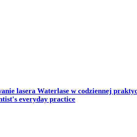
wanie lasera Waterlase w codziennej prakty
ntist's everyday practice