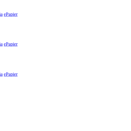
ia
ePapier
ia
ePapier
ia
ePapier