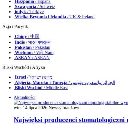
Hiszpania
/ España
Szwajcaria
/ Schweiz
indyk
/ Türkiye
Wielka Brytania i Irlandia
/ UK & Ireland
Azja i Pacyfik
Chiny
/ 中国
Indie
/ भारत गणराज्य
Pakistan
/ Pākistān
Wietnam
/ Việt Nam
ASEAN
/ ASEAN
Bliski Wschód i Afryka
Izrael
/ מְדִינַת יִשְׂרָאֵל
Algieria, Maroko i Tunezja
/ الجزائر والمغرب وتونس
Bliski Wschód
/ Middle East
Aktualności
wto. 14 lipca 2026
Newsy branżowe
Najwięksi producenci stomatologiczni r