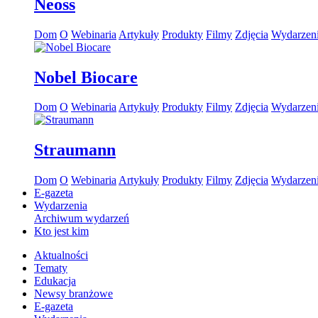
Neoss
Dom
O
Webinaria
Artykuły
Produkty
Filmy
Zdjęcia
Wydarzen
Nobel Biocare
Dom
O
Webinaria
Artykuły
Produkty
Filmy
Zdjęcia
Wydarzen
Straumann
Dom
O
Webinaria
Artykuły
Produkty
Filmy
Zdjęcia
Wydarzen
E-gazeta
Wydarzenia
Archiwum wydarzeń
Kto jest kim
Aktualności
Tematy
Edukacja
Newsy branżowe
E-gazeta