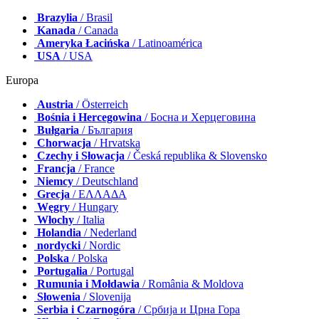
Brazylia
/ Brasil
Kanada
/ Canada
Ameryka Łacińska
/ Latinoamérica
USA
/ USA
Europa
Austria
/ Österreich
Bośnia i Hercegowina
/ Босна и Херцеговина
Bułgaria
/ България
Chorwacja
/ Hrvatska
Czechy i Słowacja
/ Česká republika & Slovensko
Francja
/ France
Niemcy
/ Deutschland
Grecja
/ ΕΛΛΑΔΑ
Węgry
/ Hungary
Włochy
/ Italia
Holandia
/ Nederland
nordycki
/ Nordic
Polska
/ Polska
Portugalia
/ Portugal
Rumunia i Mołdawia
/ România & Moldova
Słowenia
/ Slovenija
Serbia i Czarnogóra
/ Србија и Црна Гора